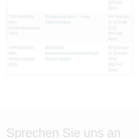
DELTAX
Köln)
TOP MAGAZIN
"Fastelovend fiere" – ohne
RA Thorsten
Köln
Katerstimmung
U. Schmidt
Karnevalsausgabe
(ETL
2016
DELTAX
Köln)
TOP MAGAZIN
Mit privaten
RA Thorsten
Köln
Krankenversicherungsbeiträgen
U. Schmidt
Winterausgabe
Steuern sparen
(ETL
2015
DELTAX
Köln)
Sprechen Sie uns an