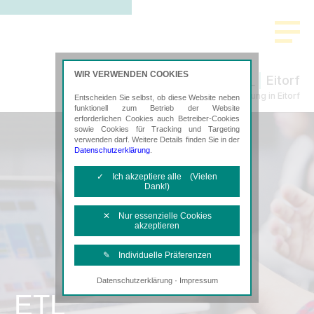
WIR VERWENDEN COOKIES
Eitorf
Steuerberatung in Eitorf
Entscheiden Sie selbst, ob diese Website neben
funktionell zum Betrieb der Website
erforderlichen Cookies auch Betreiber-Cookies
sowie Cookies für Tracking und Targeting
verwenden darf. Weitere Details finden Sie in der
Datenschutzerklärung
.
✓ Ich akzeptiere alle (Vielen
Dank!)
✕ Nur essenzielle Cookies
akzeptieren
✎ Individuelle Präferenzen
·
Datenschutzerklärung
Impressum
Notwendige Cookies
ETL
Diese Cookies sind erforderlich, um die
grundlegende Funktionalität der Website