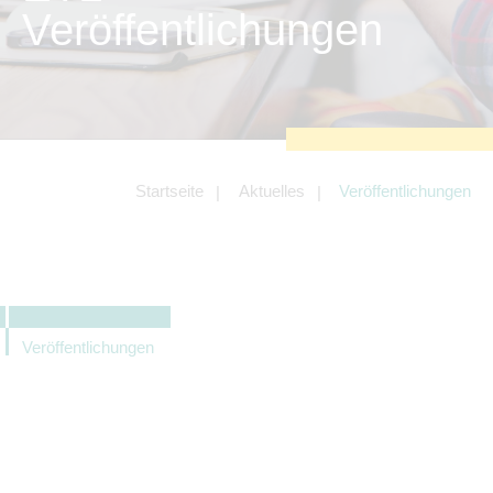
zu sichern.
Veröffentlichungen
Tracking- und Targeting-Cookies
Diese Cookies sind erforderlich, um
unsere Website auf Ihre Bedürfnisse hin
zu optimieren. Hierzu gehört eine
bedarfsgerechte Gestaltung und
fortlaufende Verbesserung unseres
Angebotes einschließlich der
Verknüpfung zu Social-Media-
Angeboten von z.B. Facebook und
Startseite
Aktuelles
Veröffentlichungen
LinkedIn.
Betreibercookies
Diese Cookies sind erforderlich, um z.B.
Google Maps zu nutzen oder
eingebettete Videos abspielen zu
können.
Veröffentlichungen