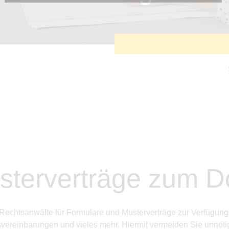
Diese Cookies sind erforderlich, um die grundlegende
Funktionalität der Website zu sichern.
Tracking- und Targeting-Cookies
Diese Cookies sind erforderlich, um unsere Website auf Ihre
Bedürfnisse hin zu optimieren. Hierzu gehört eine
bedarfsgerechte Gestaltung und fortlaufende Verbesserung
unseres Angebotes einschließlich der Verknüpfung zu
Social-Media-Angeboten von z.B. Facebook und LinkedIn.
Betreibercookies
Diese Cookies sind erforderlich, um z.B. Google Maps zu
nutzen oder eingebettete Videos abspielen zu können.
sterverträge zum 
ETL Rechtsanwälte für Formulare und Musterverträge zur Verfügu
­vereinbarungen und vieles mehr. Hiermit vermeiden Sie unnötig