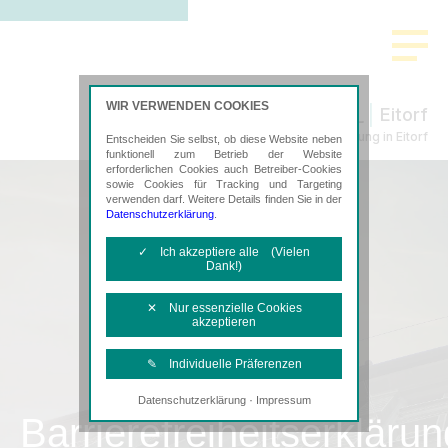
WIR VERWENDEN COOKIES
Eitorf
Steuerberatung in Eitorf
Entscheiden Sie selbst, ob diese Website neben
funktionell zum Betrieb der Website
erforderlichen Cookies auch Betreiber-Cookies
sowie Cookies für Tracking und Targeting
verwenden darf. Weitere Details finden Sie in der
Datenschutzerklärung
.
✓ Ich akzeptiere alle (Vielen
Dank!)
✕ Nur essenzielle Cookies
akzeptieren
✎ Individuelle Präferenzen
·
Datenschutzerklärung
Impressum
Notwendige Cookies
Barrierefreiheitserklärun
Diese Cookies sind erforderlich, um die
grundlegende Funktionalität der Website