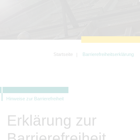
zu sichern.
Tracking- und Targeting-Cookies
Diese Cookies sind erforderlich, um
unsere Website auf Ihre Bedürfnisse hin
zu optimieren. Hierzu gehört eine
bedarfsgerechte Gestaltung und
fortlaufende Verbesserung unseres
Angebotes einschließlich der
Verknüpfung zu Social-Media-
Angeboten von z.B. Facebook und
Startseite
Barrierefreiheitserklärung
LinkedIn.
Betreibercookies
Diese Cookies sind erforderlich, um z.B.
Google Maps zu nutzen oder
eingebettete Videos abspielen zu
können.
Hinweise zur Barrierefreiheit
Erklärung zur
Barrierefreiheit