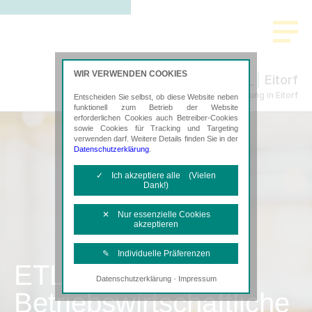
WIR VERWENDEN COOKIES
Eitorf
Steuerberatung in Eitorf
Entscheiden Sie selbst, ob diese Website neben
funktionell zum Betrieb der Website
erforderlichen Cookies auch Betreiber-Cookies
sowie Cookies für Tracking und Targeting
verwenden darf. Weitere Details finden Sie in der
Datenschutzerklärung
.
✓ Ich akzeptiere alle (Vielen
Dank!)
✕ Nur essenzielle Cookies
akzeptieren
✎ Individuelle Präferenzen
ETL
·
Datenschutzerklärung
Impressum
Notwendige Cookies
Betriebswirtschaftliche
Diese Cookies sind erforderlich, um die
grundlegende Funktionalität der Website