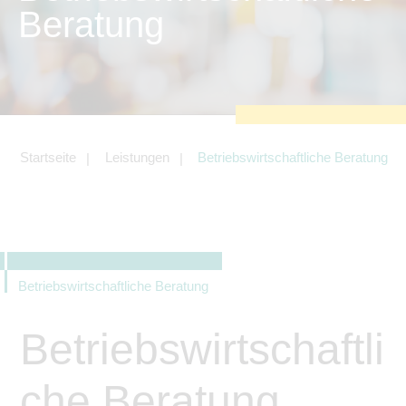
zu sichern.
Beratung
Tracking- und Targeting-Cookies
Diese Cookies sind erforderlich, um
unsere Website auf Ihre Bedürfnisse hin
zu optimieren. Hierzu gehört eine
bedarfsgerechte Gestaltung und
fortlaufende Verbesserung unseres
Angebotes einschließlich der
Verknüpfung zu Social-Media-
Angeboten von z.B. Facebook und
Startseite
Leistungen
Betriebswirtschaftliche Beratung
LinkedIn.
Betreibercookies
Diese Cookies sind erforderlich, um z.B.
Google Maps zu nutzen oder
eingebettete Videos abspielen zu
können.
Betriebswirtschaftliche Beratung
Betriebswirtschaftli
che Beratung