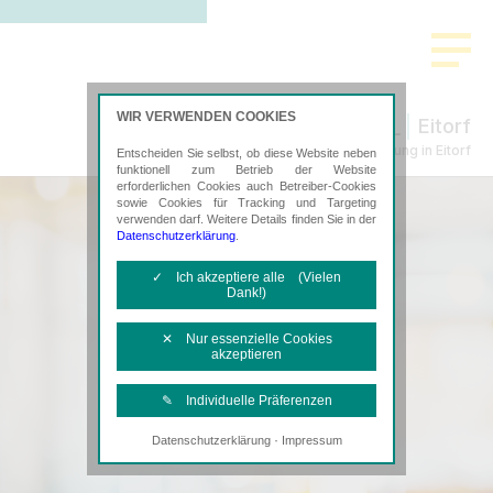
WIR VERWENDEN COOKIES
Eitorf
Steuerberatung in Eitorf
Entscheiden Sie selbst, ob diese Website neben
funktionell zum Betrieb der Website
erforderlichen Cookies auch Betreiber-Cookies
sowie Cookies für Tracking und Targeting
verwenden darf. Weitere Details finden Sie in der
Datenschutzerklärung
.
✓ Ich akzeptiere alle (Vielen
Dank!)
✕ Nur essenzielle Cookies
akzeptieren
✎ Individuelle Präferenzen
·
Datenschutzerklärung
Impressum
Notwendige Cookies
Diese Cookies sind erforderlich, um die
grundlegende Funktionalität der Website