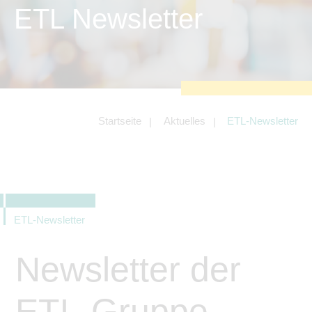
zu sichern.
ETL Newsletter
Tracking- und Targeting-Cookies
Diese Cookies sind erforderlich, um
unsere Website auf Ihre Bedürfnisse hin
zu optimieren. Hierzu gehört eine
bedarfsgerechte Gestaltung und
fortlaufende Verbesserung unseres
Angebotes einschließlich der
Verknüpfung zu Social-Media-
Angeboten von z.B. Facebook und
Startseite
Aktuelles
ETL-Newsletter
LinkedIn.
Betreibercookies
Diese Cookies sind erforderlich, um z.B.
Google Maps zu nutzen oder
eingebettete Videos abspielen zu
können.
ETL-Newsletter
Newsletter der
ETL-Gruppe